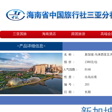
三亚国旅
海南酒店
跟团旅游
高端会
>产品详细信息<
名 称 ：
新加坡-马来西亚五
报 价 ：
2380元/位
人气指数：
8148
性 质 ：
出岛出境
编 号 ：
203
日 期 ：
长期