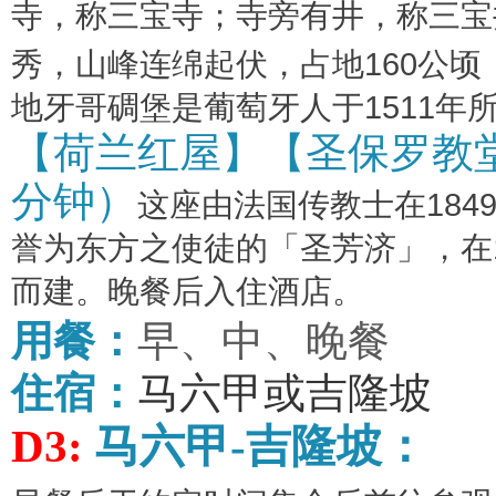
寺，称三宝寺；寺旁有井，称三宝
秀，山峰连绵起伏，占地
160
公顷
地牙哥碉堡是葡萄牙人于
1511
年
【荷兰红屋】【圣保罗教
分钟）
这座由法国传教士在
184
誉为东方之使徒的「圣芳济」，在
而建。晚餐后入住酒店。
用餐：
早、中、晚餐
住宿：
马六甲或吉隆坡
D3:
马六甲
-
吉隆坡：