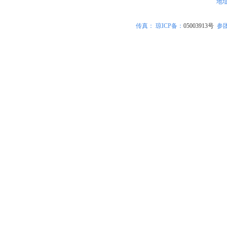
地
传真：
琼ICP备
：
05003913号
参团