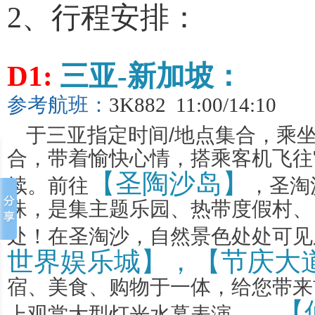
2、行程安排：
D1:
三亚
-
新加坡：
参考航班：
3K882 11:00/14:10
于三亚指定时间
/
地点集合，乘
合，带着愉快心情，搭乘客机飞往
【圣陶沙岛】
续。前往
，圣淘
珠，是集主题乐园、热带度假村、
处！在圣淘沙，自然景色处处可见
世界娱乐城】，【节庆大
宿、美食、购物于一体，给您带来
【
上观赏大型灯光水幕表演——