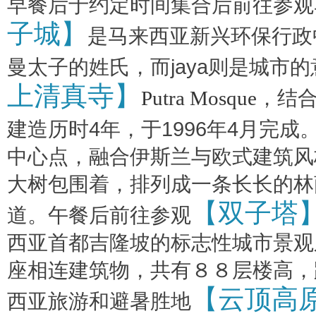
早餐后于约定时间集合后前往参观
子城】
是马来西亚新兴环保行政
曼太子的姓氏，而
jaya
则是城市的
上清真寺】
Putra Mosque
，结
建造历时
4
年，于
1996
年
4
月完成
中心点，融合伊斯兰与欧式建筑风
大树包围着，排列成一条长长的林
【双子塔
道。午餐后前往参观
西亚首都吉隆坡的标志性城市景观
座相连建筑物，共有８８层楼高，
【云顶高
西亚旅游和避暑胜地