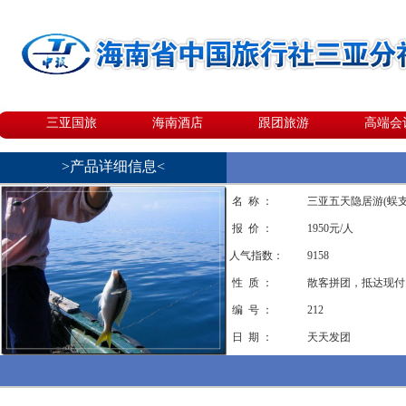
三亚国旅
海南酒店
跟团旅游
高端会
>产品详细信息<
名 称 ：
三亚五天隐居游(蜈支
报 价 ：
1950元/人
人气指数：
9158
性 质 ：
散客拼团，抵达现付
编 号 ：
212
日 期 ：
天天发团