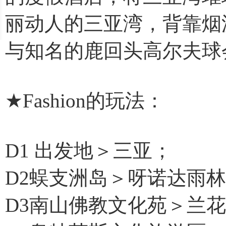
丽动人的三亚湾，背靠烟
与知名的鹿回头高尔夫球
★Fashion的玩法：
D1 出发地＞三亚；
D2蜈支洲岛＞呀诺达雨
D3南山佛教文化苑＞兰