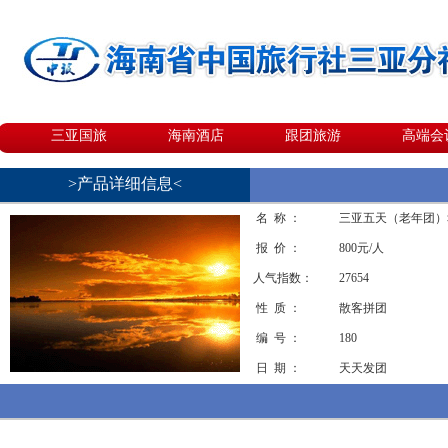
三亚国旅
海南酒店
跟团旅游
高端会
>产品详细信息<
名 称 ：
三亚五天（老年团）幸
报 价 ：
800元/人
人气指数：
27654
性 质 ：
散客拼团
编 号 ：
180
日 期 ：
天天发团