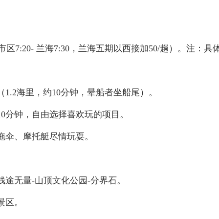
10-市区7:20- 兰海7:30，兰海五期以西接加50/趟）。
岛（1.2海里，约10分钟，晕船者坐船尾）。
解10分钟，自由选择喜欢玩的项目。
、拖伞、摩托艇尽情玩耍。
滩-钱途无量-山顶文化公园-分界石。
寨景区。