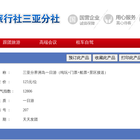
跟团旅游
高端会议
租车自驾
 称 ：
三亚分界洲岛一日游（纯玩+门票+船票+景区接送）
 价 ：
125元/位
气指数：
12806
 质 ：
一日游
 号 ：
207
 期 ：
天天发团