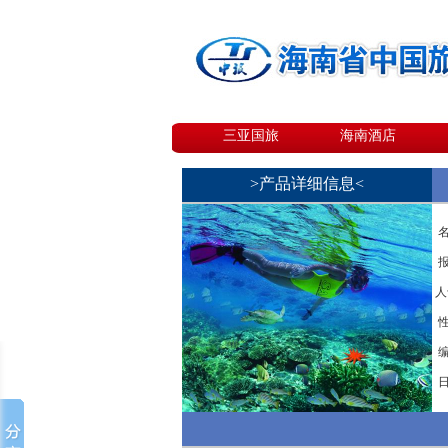
三亚国旅
海南酒店
>产品详细信息<
名
报
人
性
编
日