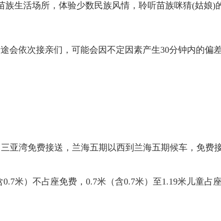
参观苗族生活场所，体验少数民族风情，聆听苗族咪猜(姑娘)
途会依次接亲们，可能会因不定因素产生30分钟内的偏
市区、三亚湾免费接送，兰海五期以西到兰海五期候车，免费
含0.7米）不占座免费，0.7米（含0.7米）至1.19米儿童占