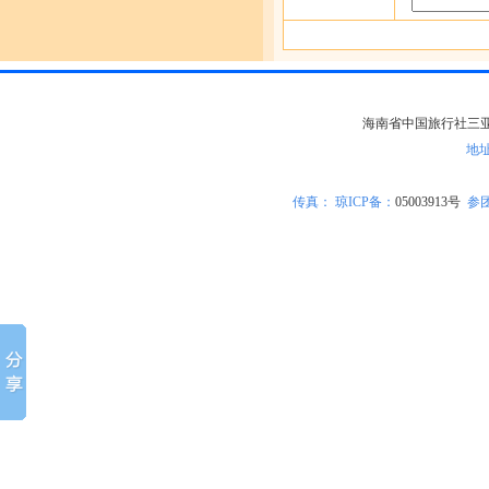
海南省中国旅行社三亚分社版
地
传真：
琼ICP备
：
05003913号
参团