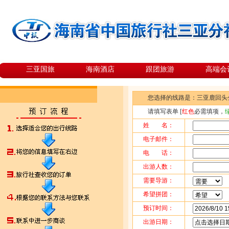
三亚国旅
海南酒店
跟团旅游
高端会
您选择的线路是：
三亚鹿回头
请填写表单 [
红色
必需填项，
姓 名：
电子邮件：
电 话：
出游人数：
需要导游：
希望拼团：
预订时间：
出游日期：